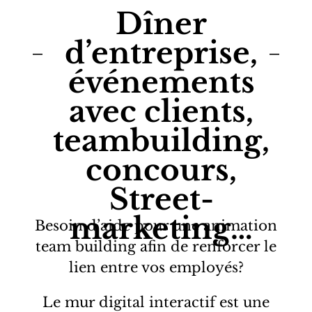
Dîner
d’entreprise,
événements
avec clients,
teambuilding,
concours,
Street-
marketing…
Besoin d’aide pour une animation
team building afin de renforcer le
lien entre vos employés?
Le mur digital interactif est une