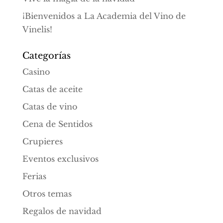
¡Bienvenidos a La Academia del Vino de
Vinelis!
Categorías
Casino
Catas de aceite
Catas de vino
Cena de Sentidos
Crupieres
Eventos exclusivos
Ferias
Otros temas
Regalos de navidad