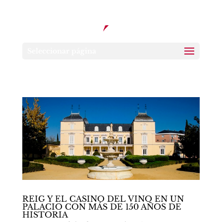
Seleccionar página
REIG Y EL CASINO DEL VINO EN UN
PALACIO CON MÁS DE 150 AÑOS DE
HISTORIA