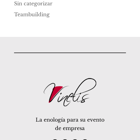
Sin categorizar
Teambuilding
La enología para su evento
de empresa