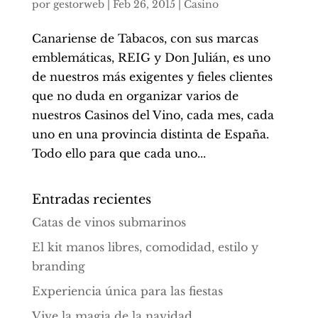
por
gestorweb
|
Feb 26, 2015
|
Casino
Canariense de Tabacos, con sus marcas
emblemáticas, REIG y Don Julián, es uno
de nuestros más exigentes y fieles clientes
que no duda en organizar varios de
nuestros Casinos del Vino, cada mes, cada
uno en una provincia distinta de España.
Todo ello para que cada uno...
Entradas recientes
Catas de vinos submarinos
El kit manos libres, comodidad, estilo y
branding
Experiencia única para las fiestas
Vive la magia de la navidad